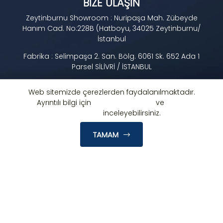
BIZE ULAŞIN
Zeytinburnu Showroom : Nuripaşa Mah. Zübeyde
Hanım Cad. No:228B (Hatboyu, 34025 Zeytinburnu/
İstanbul
Fabrika : Selimpaşa 2. San. Bölg. 6061 Sk. 652 Ada 1
Parsel SİLİVRİ / İSTANBUL
Zeytinburnu : +90 212 513 08 85
Web sitemizde çerezlerden faydalanılmaktadır.
Fabrika : +90 212 734 39 00
Ayrıntılı bilgi için
Gizlilik Politikamızı
ve
Çerez
Politikamızı
inceleyebilirsiniz.
meydanmakina@gmail.com
TAMAM
© 2022 Meydan Makina | Dikiş Makinesi Üreticisi Tüm Hakları
Saklıdır.
rexa® Web Tasarım